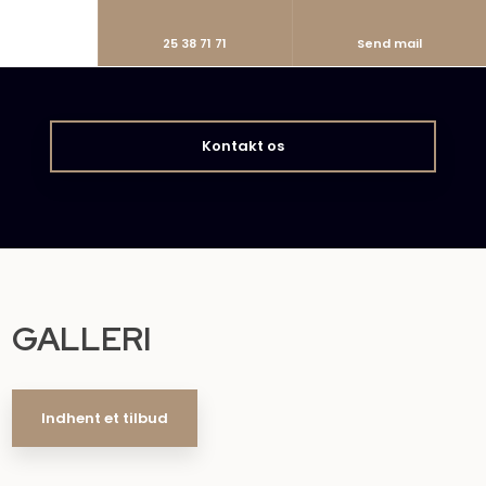
25 38 71 71
Send mail
Kontakt os​
GALLERI
Indhent et tilbud​